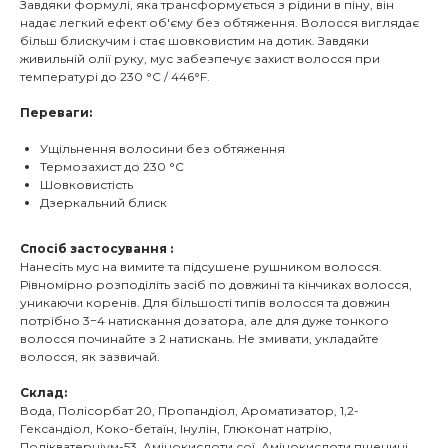
Завдяки формулі, яка трансформується з рідини в піну, він
надає легкий ефект об'єму без обтяження. Волосся виглядає
більш блискучим і стає шовковистим на дотик. Завдяки
живильній олії руку, мус забезпечує захист волосся при
температурі до 230 °C / 446°F.
Переваги:
Ущільнення волосини без обтяження
Термозахист до 230 °C
Шовковистість
Дзеркальний блиск
Спосіб застосування :
Нанесіть мус на вимите та підсушене рушником волосся.
Рівномірно розподіліть засіб по довжині та кінчиках волосся,
уникаючи коренів. Для більшості типів волосся та довжин
потрібно 3−4 натискання дозатора, але для дуже тонкого
волосся починайте з 2 натискань. Не змивати, укладайте
волосся, як зазвичай.
Склад:
Вода, Полісорбат 20, Пропандіол, Ароматизатор, 1,2-
Гександіол, Коко-бетаїн, Інулін, Глюконат натрію,
Полікватерніум-53, Амінокислоти сої, Амінокислоти пшениці,