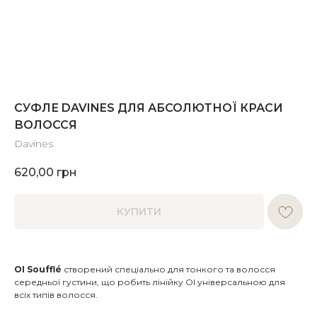
СУФЛЕ DAVINES ДЛЯ АБСОЛЮТНОЇ КРАСИ
ВОЛОССЯ
Davines
620,00
грн
КУПИТИ
OI Soufflé
створений спеціально для тонкого та волосся
середньої густини, що робить лінійку OI універсальною для
всіх типів волосся.