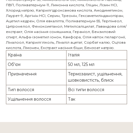
ПВП, Полікватерніум-11, Лимонна кислота, Гліцин, Лізин HCl,
Хлорид натрію, Каприлгідроксамова кислота, Амодиметикон,
Лаурет-9, Аргінін HCl, Серин, Треонін, Гексаметилінданопіран,
Ацетил кедрен, Олія евкаліпта, Полікватерніум-55, Терпінеол,
Цитронелол, Феноксиетанол, Метилсаліцилат, Лавандова олія/
екстракт, Олія насіння соняшника, Гераніол, Бензиловий
спирт, Альфа-ізометил іонон, Камфора, Олія квіток пеларгонії,
Ліналоол, Каприлгліколь, Ліналіл ацетат, Сорбат калію, Оцтова
кислота, Лімонен, Екстракт насіння біши, Бензоат натрію.
Країна
Італія
Об'єм
50 мл, 125 мл
Призначення
Термозахист, ущільнення,
шовковистість, блиск
Тип волосся
Всі типи волосся
Ущільнення волосся
Так