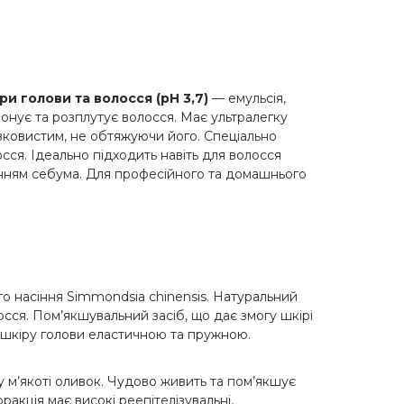
и голови та волосся (pH 3,7)
— емульсія,
нує та розплутує волосся. Має ультралегку
вковистим, не обтяжуючи його. Спеціально
сся. Ідеально підходить навіть для волосся
енням себума. Для професійного та домашнього
го насіння Simmondsia chinensis. Натуральний
сся. Пом’якшувальний засіб, що дає змогу шкірі
 шкіру голови еластичною та пружною.
 м’якоті оливок. Чудово живить та пом’якшує
ракція має високі реепітелізувальні,