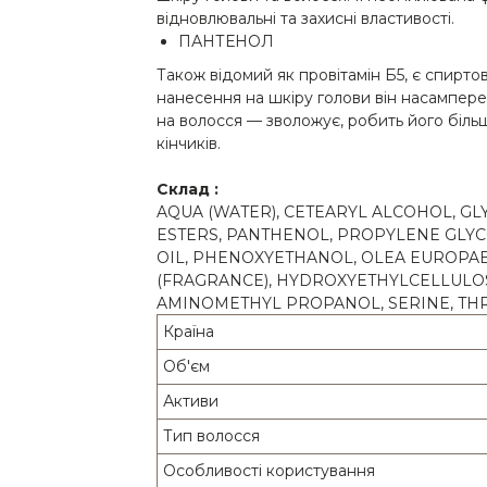
відновлювальні та захисні властивості.
ПАНТЕНОЛ
Також відомий як провітамін Б5, є спирт
нанесення на шкіру голови він насампере
на волосся — зволожує, робить його більш
кінчиків.
Склад :
AQUA (WATER), CETEARYL ALCOHOL, GL
ESTERS, PANTHENOL, PROPYLENE GLYC
OIL, PHENOXYETHANOL, OLEA EUROPAEA
(FRAGRANCE), HYDROXYETHYLCELLULOSE
AMINOMETHYL PROPANOL, SERINE, TH
Країна
Об'єм
Активи
Тип волосся
Особливості користування