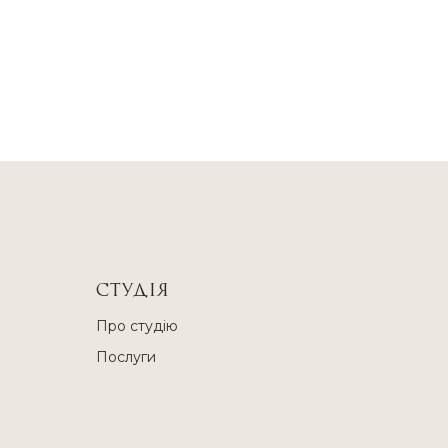
СТУДІЯ
Про студію
Послуги