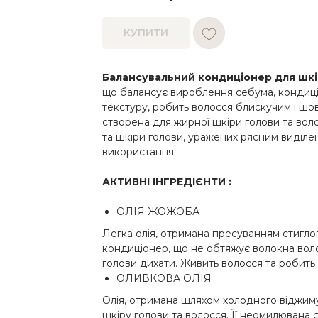
КУПИТИ
Балансувальний кондиціонер для шкір
що балансує вироблення себума, кондиціо
текстуру, робить волосся блискучим і шо
створена для жирної шкіри голови та воло
та шкіри голови, уражених рясним виділ
використання.
АКТИВНІ ІНГРЕДІЄНТИ :
ОЛІЯ ЖОЖОБА
Легка олія, отримана пресуванням стигло
кондиціонер, що не обтяжує волокна воло
голови дихати. Живить волосся та робить
ОЛИВКОВА ОЛІЯ
Олія, отримана шляхом холодного віджиму
шкіру голови та волосся. Її неомилювана ф