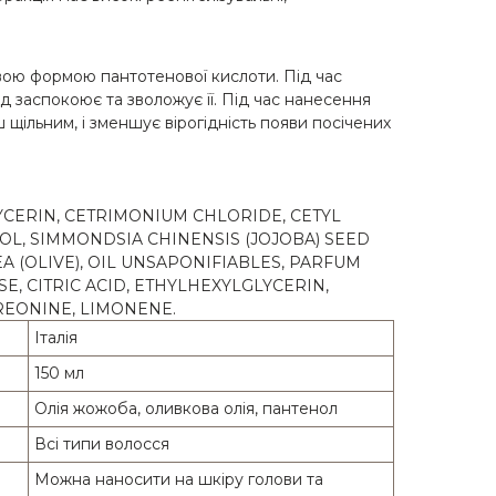
овою формою пантотенової кислоти. Під час
д заспокоює та зволожує її. Під час нанесення
 щільним, і зменшує вірогідність появи посічених
YCERIN, CETRIMONIUM CHLORIDE, CETYL
OL, SIMMONDSIA CHINENSIS (JOJOBA) SEED
 (OLIVE), OIL UNSAPONIFIABLES, PARFUM
, CITRIC ACID, ETHYLHEXYLGLYCERIN,
REONINE, LIMONENE.
Італія
150 мл
Олія жожоба, оливкова олія, пантенол
Всі типи волосся
Можна наносити на шкіру голови та