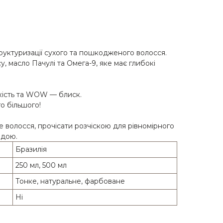
руктуризації сухого та пошкодженого волосся.
, масло Пачулі та Омега-9, яке має глибокі
гкість та WOW — блиск.
го більшого!
е волосся, прочісати розчіскою для рівномірного
одою.
Бразилія
250 мл, 500 мл
Тонке, натуральне, фарбоване
Ні