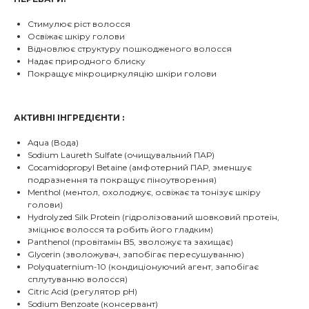
Стимулює ріст волосся
Освіжає шкіру голови
Відновлює структуру пошкодженого волосся
Надає природного блиску
Покращує мікроциркуляцію шкіри голови
АКТИВНІ ІНГРЕДІЄНТИ :
Aqua (Вода)
Sodium Laureth Sulfate (очищувальний ПАР)
Cocamidopropyl Betaine (амфотерний ПАР, зменшує
подразнення та покращує піноутворення)
Menthol (ментол, охолоджує, освіжає та тонізує шкіру
голови)
Hydrolyzed Silk Protein (гідролізований шовковий протеїн,
зміцнює волосся та робить його гладким)
Panthenol (провітамін B5, зволожує та захищає)
Glycerin (зволожувач, запобігає пересушуванню)
Polyquaternium-10 (кондиціонуючий агент, запобігає
сплутуванню волосся)
Citric Acid (регулятор pH)
Sodium Benzoate (консервант)