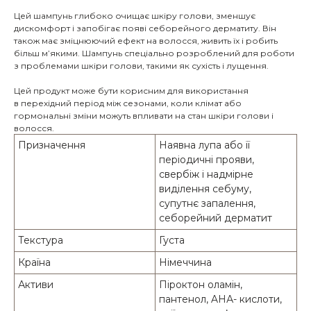
Цей шампунь глибоко очищає шкіру голови, зменшує
дискомфорт і запобігає появі себорейного дерматиту. Він
також має зміцнюючий ефект на волосся, живить їх і робить
більш м’якими. Шампунь спеціально розроблений для роботи
з проблемами шкіри голови, такими як сухість і лущення.
Цей продукт може бути корисним для використання
в перехідний період між сезонами, коли клімат або
гормональні зміни можуть впливати на стан шкіри голови і
волосся.
Призначення
Наявна лупа або її
періодичні прояви,
свербіж і надмірне
виділення себуму,
супутнє запалення,
себорейний дерматит
Текстура
Густа
Країна
Німеччина
Активи
Піроктон оламін,
пантенол, AHА- кислоти,