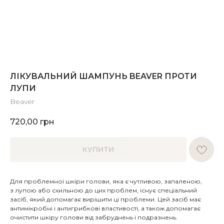
ЛІКУВАЛЬНИЙ ШАМПУНЬ BEAVER ПРОТИ
ЛУПИ
Beaver
720,00
грн
КУПИТИ
Для проблемної шкіри голови, яка є чутливою, запаленою,
з лупою або схильною до цих проблем, існує спеціальний
засіб, який допомагає вирішити ці проблеми. Цей засіб має
антимікробні і антигрибкові властивості, а також допомагає
очистити шкіру голови від забруднень і подразнень.