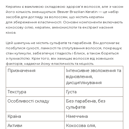
Кератин є важливою складовою здоров’я волосся, але з часом
його кількість зменшується. Beaver Brazilian Keratin — це набір
засобів для догляду за волоссям, що містить кератин
для збереження еластичності. Основні компоненти включають
кокосову олію, кератин, амінокислоти та екстракт насіння
кіноа.
Цей шампунь не містить сульфатів та парабенів. Він допомагає
позбутися сухості, ламкості та сплутування волосся, покращує
стан кутикули, забезпечує гладкість і блиск, а також бореться
з пухнастістю. Крім того, він захищає волосся від зовнішніх
факторів, надаючи йому еластичність та міцність.
Призначення
Інтенсивне зволоження та
відновлення,
дисциплінування
Текстура
Густа
Особливості складу
Без парабенів, без
сульфатів
Країна
Німеччина
Активи
Кокосова олія,